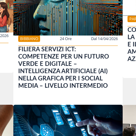
PA
CO
/2026
LA
BIBBIANO
24 Ore
Dal 14/04/2026
E 
FILIERA SERVIZI ICT:
AM
COMPETENZE PER UN FUTURO
AZ
VERDE E DIGITALE –
INTELLIGENZA ARTIFICIALE (AI)
NELLA GRAFICA PER I SOCIAL
MEDIA – LIVELLO INTERMEDIO