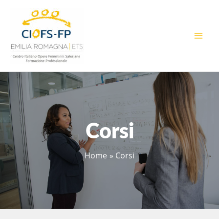
Vai
al
contenuto
MAI
MEN
Corsi
Home
Corsi