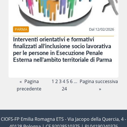
PARMA
Dal 12/02/2026
Interventi orientativi e formativi
finalizzati all’inclusione socio lavorativa
per le persone in Esecuzione Penale
Esterna nell’ambito territoriale di Parma
«
Pagina
1
2
3
4
5
6
…
Pagina successiva
precedente
24
»
CIOFS-FP Emilia Romagna ETS - Via Jacopo della Quercia, 4 -
40128 Bologna | CF 92028510375 | PI 04190240376