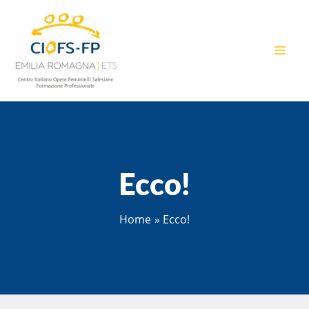
Vai
al
contenuto
MAI
MEN
Ecco!
Home
Ecco!