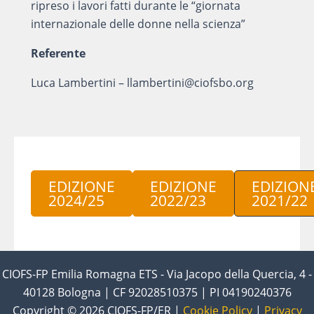
ripreso i lavori fatti durante le “giornata
internazionale delle donne nella scienza”
Referente
Luca Lambertini – llambertini@ciofsbo.org
EDIZIONE
EDIZIONE
EDIZION
2024/25
2022/23
2021/22
CIOFS-FP Emilia Romagna ETS - Via Jacopo della Quercia, 4 -
40128 Bologna | CF 92028510375 | PI 04190240376
Copyright © 2026 CIOFS-FP/ER |
Cookie Policy
|
Privacy