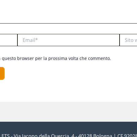
Email*
Sito
web
in questo browser per la prossima volta che commento.
ETS - Via Jacopo della Quercia, 4 - 40128 Bologna | CF 920