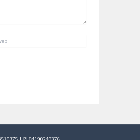
28510375 | PI 04190240376