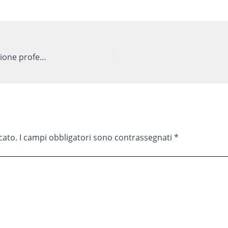
Nuovi corsi presso la sede di Ciofs formazione professionale Parma
cato.
I campi obbligatori sono contrassegnati
*