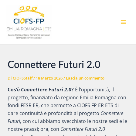
Vai
al
contenuto
MAI
MEN
Connettere Futuri 2.0
Di
CIOFSStaff
/
18 Marzo 2026
/
Lascia un commento
Cos’è
Connettere Futuri 2.0
?
È l’opportunità, il
progetto, finanziato da regione Emilia Romagna con
fondi FESR ER, che permette a CIOFS FP ER ETS di
dare continuità e profondità al progetto
Connettere
Futuri
, con cui abbiamo svecchiato le nostre sedi e le
nostre prassi; ora, con
Connettere Futuri 2.0