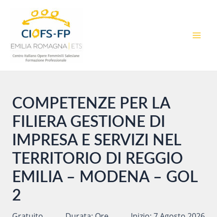
Vai
al
contenuto
MAI
MEN
COMPETENZE PER LA
FILIERA GESTIONE DI
IMPRESA E SERVIZI NEL
TERRITORIO DI REGGIO
EMILIA – MODENA – GOL
2
Gratuito
Durata: Ore
Inizio: 7 Agosto 2026