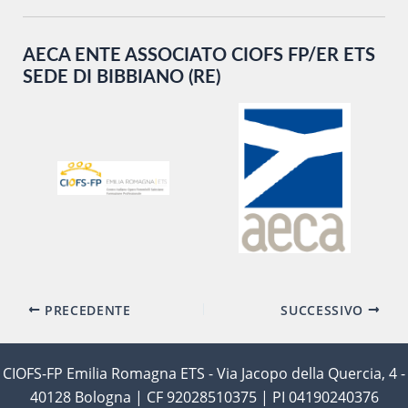
AECA ENTE ASSOCIATO CIOFS FP/ER ETS
SEDE DI BIBBIANO (RE)
Navigazione
PRECEDENTE
SUCCESSIVO
articoli
CIOFS-FP Emilia Romagna ETS - Via Jacopo della Quercia, 4 -
40128 Bologna | CF 92028510375 | PI 04190240376