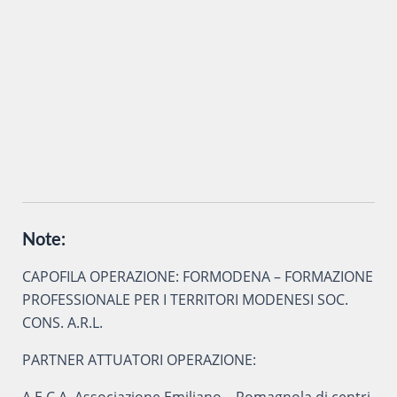
Inviando i miei dati attraverso questo form accetto che
vengano trattati secondo la
Privacy Policy
del sito al solo
scopo di ottenere informazioni sul corso in oggetto.
Note:
CAPOFILA OPERAZIONE: FORMODENA – FORMAZIONE
PROFESSIONALE PER I TERRITORI MODENESI SOC.
CONS. A.R.L.
PARTNER ATTUATORI OPERAZIONE:
A.E.C.A. Associazione Emiliano – Romagnola di centri