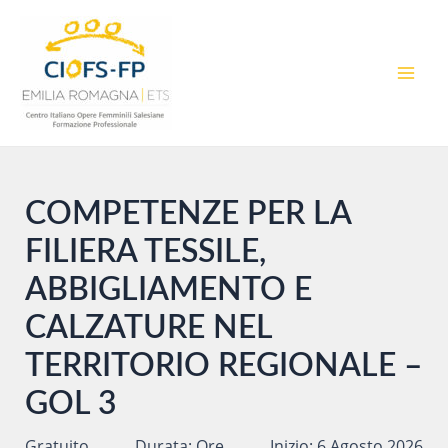
Vai
al
contenuto
MAI
MEN
COMPETENZE PER LA
FILIERA TESSILE,
ABBIGLIAMENTO E
CALZATURE NEL
TERRITORIO REGIONALE –
GOL 3
Gratuito
Durata: Ore
Inizio: 6 Agosto 2026