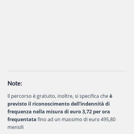
Inviando i miei dati attraverso questo form accetto che
vengano trattati secondo la
Privacy Policy
del sito al solo
scopo di ottenere informazioni sul corso in oggetto.
Note:
Il percorso è gratuito, inoltre, si specifica che
è
previsto il riconoscimento dell’indennità di
frequenza nella misura di euro 3,72 per ora
frequentata
fino ad un massimo di euro 495,80
mensili