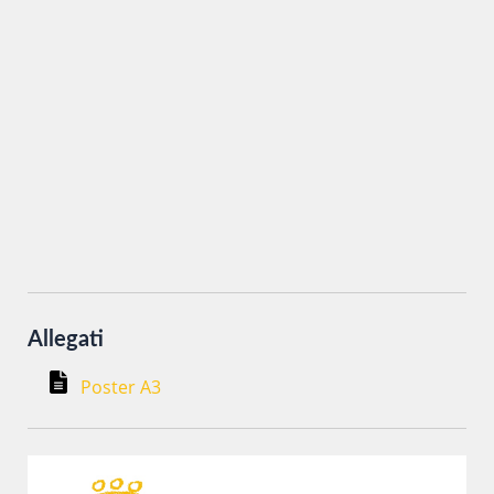
Inviando i miei dati attraverso questo form accetto che
vengano trattati secondo la
Privacy Policy
del sito al solo
scopo di ottenere informazioni sul corso in oggetto.
Allegati
Poster A3