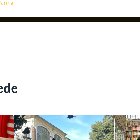
Parma
sede