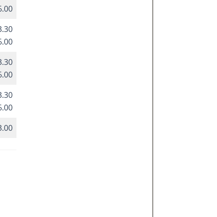
6.00
3.30
6.00
3.30
6.00
3.30
6.00
3.00
l
ok
agram
uTube
inkedIn