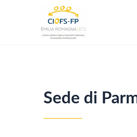
Vai
al
contenuto
Sede di Par