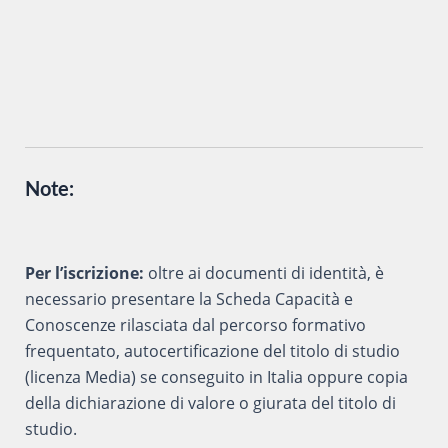
vengano trattati secondo la
Privacy Policy
del sito al solo
scopo di ottenere informazioni sul corso in oggetto.
Note:
Per l’iscrizione:
oltre ai documenti di identità, è
necessario presentare la Scheda Capacità e
Conoscenze rilasciata dal percorso formativo
frequentato, autocertificazione del titolo di studio
(licenza Media) se conseguito in Italia oppure copia
della dichiarazione di valore o giurata del titolo di
studio.