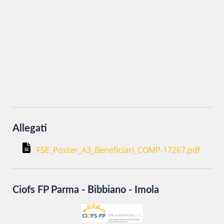
Inviando i miei dati attraverso questo form accetto che
vengano trattati secondo la
Privacy Policy
del sito al solo
scopo di ottenere informazioni sul corso in oggetto.
Allegati
FSE_Poster_A3_Beneficiari_COMP-17267.pdf
Ciofs FP Parma - Bibbiano - Imola