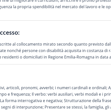
fine di migliorare il curriculum, arricchire il profilo profess
nza la propria spendibilità nel mercato del lavoro e le op
accesso:
 iscritte al collocamento mirato secondo quanto previsto dal
ate nonché persone con disabilità acquisita in costanza di r
e residenti o domiciliati in Regione Emilia-Romagna in data an
ivi, articoli, pronomi, avverbi; i numeri cardinali e ordinali;
po e frequenza; Il verbo: verbi ausiliari, verbi modali e i pri
; La forma interrogativa e negativa; Strutturazione della fra
ni di interpunzione; Presentare se stessi, la famiglia, gli a