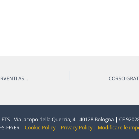
CORSO BASE COADIUTORE DEL CANE INTERVENTI ASSISTITI CON GLI ANIMALI (IAA) – PET THERAPY
ETS - Via Jacopo della Quercia, 4 - 40128 Bologna | CF 920
FS-FP/ER |
Cookie Policy
|
Privacy Policy
|
Modificare le imp