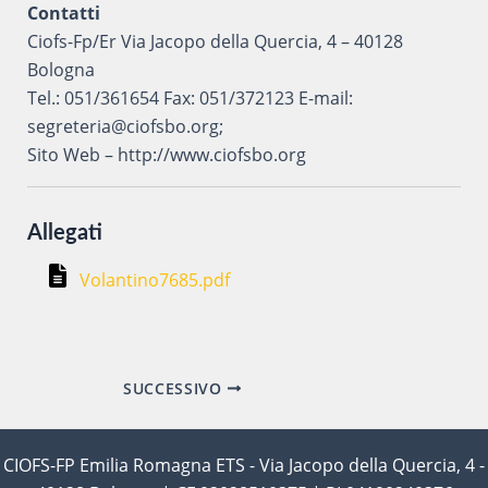
Contatti
Ciofs-Fp/Er Via Jacopo della Quercia, 4 – 40128
Bologna
Tel.: 051/361654 Fax: 051/372123 E-mail:
segreteria@ciofsbo.org;
Sito Web – http://www.ciofsbo.org
Allegati
Volantino7685.pdf
Navigazione
SUCCESSIVO
articoli
CIOFS-FP Emilia Romagna ETS - Via Jacopo della Quercia, 4 -