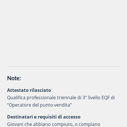
Inviando i miei dati attraverso questo form accetto che
vengano trattati secondo la
Privacy Policy
del sito al solo
scopo di ottenere informazioni sul corso in oggetto.
Note:
Attestato rilasciato
Qualifica professionale triennale di 3° livello EQF di
“Operatore del punto vendita”
Destinatari e requisiti di accesso
Giovani che abbiano compiuto, o compiano