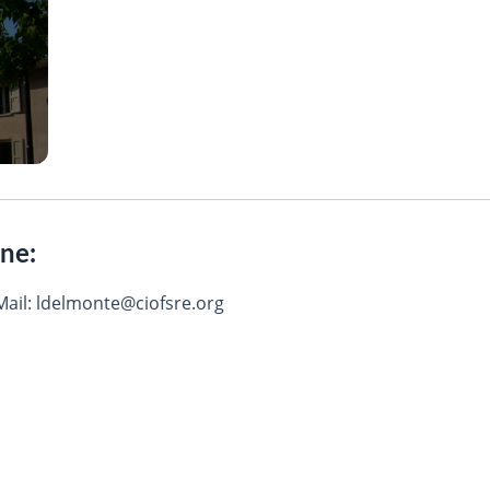
one:
ail: ldelmonte@ciofsre.org