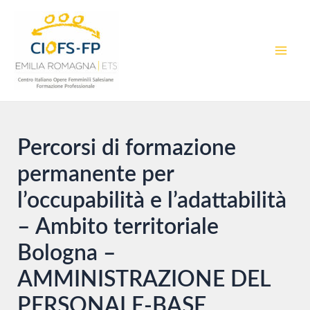
Vai
al
contenuto
MAI
MEN
Percorsi di formazione
permanente per
l’occupabilità e l’adattabilità
– Ambito territoriale
Bologna –
AMMINISTRAZIONE DEL
PERSONALE-BASE