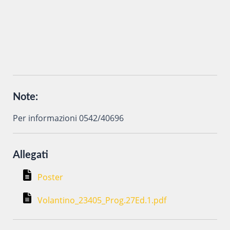
vengano trattati secondo la
Privacy Policy
del sito al solo
scopo di ottenere informazioni sul corso in oggetto.
Note:
Per informazioni 0542/40696
Allegati
Poster
Volantino_23405_Prog.27Ed.1.pdf