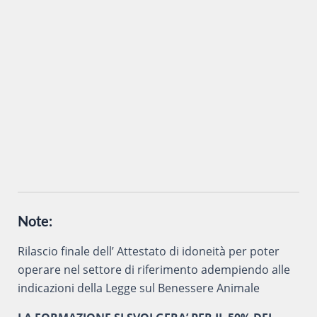
Inviando i miei dati attraverso questo form accetto che
vengano trattati secondo la
Privacy Policy
del sito al solo
scopo di ottenere informazioni sul corso in oggetto.
Note:
Rilascio finale dell’ Attestato di idoneità per poter
operare nel settore di riferimento adempiendo alle
indicazioni della Legge sul Benessere Animale