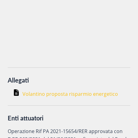
Inviando i miei dati attraverso questo form accetto che
vengano trattati secondo la
Privacy Policy
del sito al solo
scopo di ottenere informazioni sul corso in oggetto.
Allegati
Volantino proposta risparmio energetico
Enti attuatori
Operazione Rif PA 2021-15654/RER approvata con