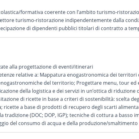
colastica/formativa coerente con l’ambito turismo-ristorazi
 settore turismo-ristorazione indipendentemente dalla cond
cipazione di dipendenti pubblici titolari di contratto a te
zate alla progettazione di eventi/itinerari
nze relative a: Mappatura enogastronomica dei territori d
nogastronomiche del territorio; Progettare menu, tour ed e
zione della logistica e dei servizi in un’ottica di riduzione 
tazione di ricette in base a criteri di sostenibilità: scelta deg
à; ricette a base di prodotti di recupero degli scarti alimenta
della tradizione (DOC; DOP, IGP); tecniche di cottura a basso 
raggio del consumo di acqua e della produzione/smaltimento de