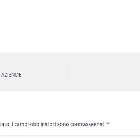
E AZIENDE
cato.
I campi obbligatori sono contrassegnati
*