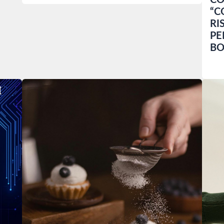
CO
“C
RI
PE
BO