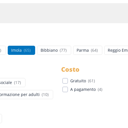
)
Imola
(
65
)
Bibbiano
(
77
)
Parma
(
64
)
Reggio Emi
Costo
Gratuito
(
61
)
sociale
(
17
)
A pagamento
(
4
)
ormazione per adulti
(
10
)