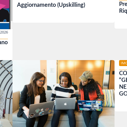
Pre
Aggiornamento (Upskilling)
Riq
/2026
ano
IM
CO
“G
NE
GO