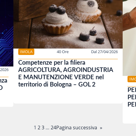
IMOLA
40 Ore
Dal 27/04/2026
Competenze per la filiera
/2026
AGRICOLTURA, AGROINDUSTRIA
E MANUTENZIONE VERDE nel
IM
nza
territorio di Bologna – GOL 2
TO
PE
PE
PE
1
2
3
…
24
Pagina successiva
»