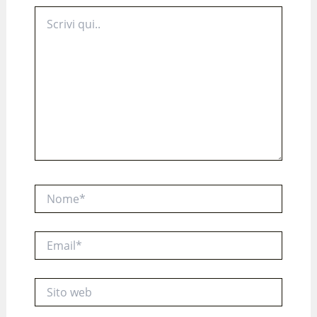
Scrivi
qui..
Nome*
Email*
Sito
web