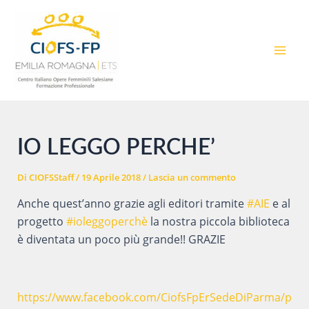
Vai
al
contenuto
MAI
MEN
IO LEGGO PERCHE’
Di
CIOFSStaff
/
19 Aprile 2018
/
Lascia un commento
Anche quest’anno grazie agli editori tramite
#AIE
e al
progetto
#ioleggoperchè
la nostra piccola biblioteca
è diventata un poco più grande!! GRAZIE
https://www.facebook.com/CiofsFpErSedeDiParma/p