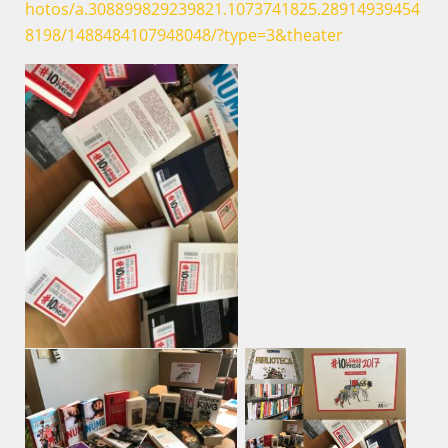
hotos/a.308899829239821.1073741825.28914939454
8198/1488484107948048/?type=3&theater