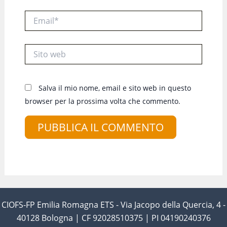
Email*
Sito
web
Salva il mio nome, email e sito web in questo
browser per la prossima volta che commento.
CIOFS-FP Emilia Romagna ETS - Via Jacopo della Quercia, 4 -
40128 Bologna | CF 92028510375 | PI 04190240376