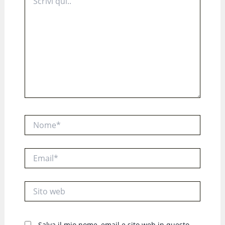
qui..
Nome*
Email*
Sito
web
Salva il mio nome, email e sito web in questo