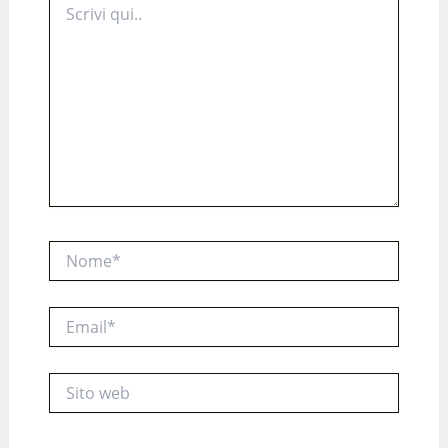
qui..
Nome*
Email*
Sito
web