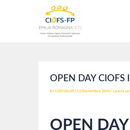
Vai
al
contenuto
OPEN DAY CIOFS
Di
CIOFSStaff
/
13 Novembre 2018
/
Lascia u
OPEN DAY 