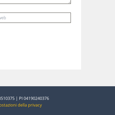
28510375 | PI 04190240376
ostazioni della privacy