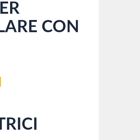
ER
RLARE CON
I
TRICI