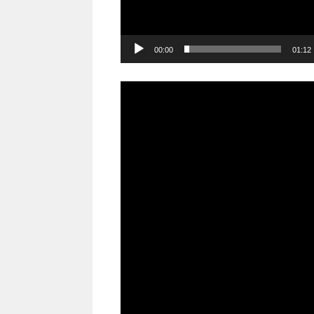
00:00
01:12
Video
Player