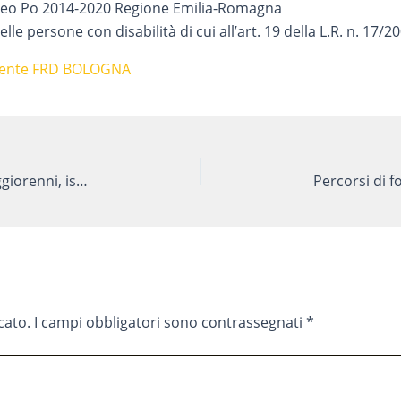
opeo Po 2014-2020 Regione Emilia-Romagna
e persone con disabilità di cui all’art. 19 della L.R. n. 17/2
nente FRD BOLOGNA
F.I.R.S.T. – ERASMUS (Rivolto ad allievi maggiorenni, iscritti al III anno del percorso IeFP Ciofs)
cato.
I campi obbligatori sono contrassegnati
*