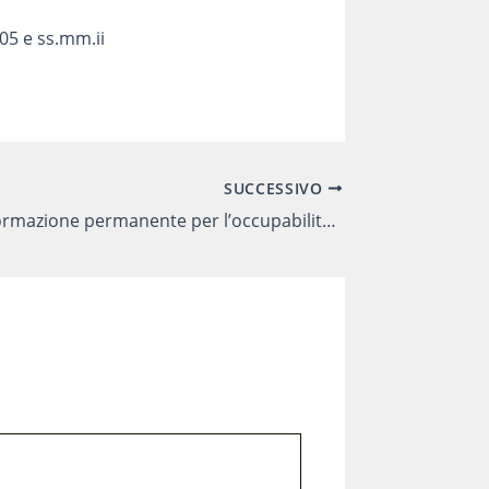
005 e ss.mm.ii
SUCCESSIVO
Percorsi di formazione permanente per l’occupabilità e l’adattabilità – ambito territoriale Parma