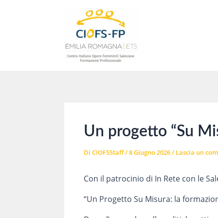
Vai
al
contenuto
Un progetto “Su Mis
Di
CIOFSStaff
/
8 Giugno 2026
/
Lascia un co
Con il patrocinio di In Rete con le 
“Un Progetto Su Misura: la formazion