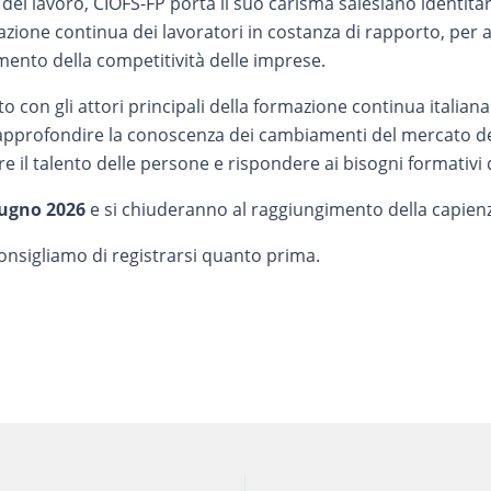
 del lavoro, CIOFS-FP porta il suo carisma salesiano identita
mazione continua dei lavoratori in costanza di rapporto, per
mento della competitività delle imprese.
 con gli attori principali della formazione continua italia
r approfondire la conoscenza dei cambiamenti del mercato de
re il talento delle persone e rispondere ai bisogni formativi 
iugno 2026
e si chiuderanno al raggiungimento della capien
consigliamo di registrarsi quanto prima.