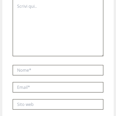
Scrivi
qui..
Nome*
Email*
Sito
web