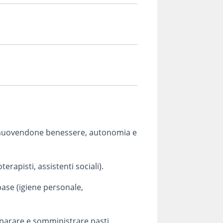
promuovendone benessere, autonomia e
erapisti, assistenti sociali).
 base (igiene personale,
reparare e somministrare pasti