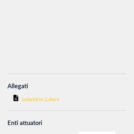
Inviando i miei dati attraverso questo form accetto che
vengano trattati secondo la
Privacy Policy
del sito al solo
scopo di ottenere informazioni sul corso in oggetto.
Allegati
volantino-2.docx
Enti attuatori