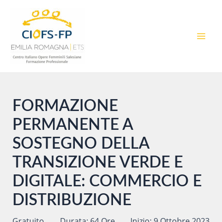
Vai
al
contenuto
MAI
MEN
FORMAZIONE
PERMANENTE A
SOSTEGNO DELLA
TRANSIZIONE VERDE E
DIGITALE: COMMERCIO E
DISTRIBUZIONE
Gratuito
Durata: 64 Ore
Inizio: 9 Ottobre 2023