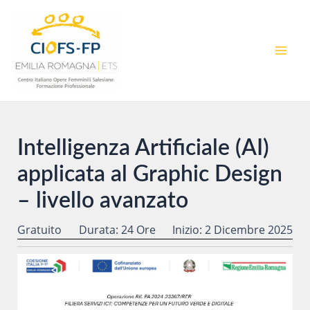
Vai
al
contenuto
MAI
MEN
Intelligenza Artificiale (AI)
applicata al Graphic Design
– livello avanzato
Gratuito
Durata: 24 Ore
Inizio: 2 Dicembre 2025