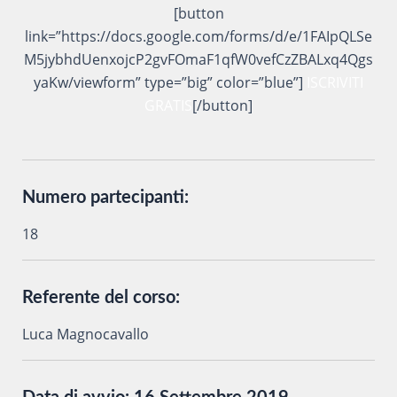
[button
link=”https://docs.google.com/forms/d/e/1FAIpQLSe
M5jybhdUenxojcP2gvFOmaF1qfW0vefCzZBALxq4Qgs
yaKw/viewform” type=”big” color=”blue”]
ISCRIVITI
GRATIS
[/button]
Numero partecipanti:
18
Referente del corso:
Luca Magnocavallo