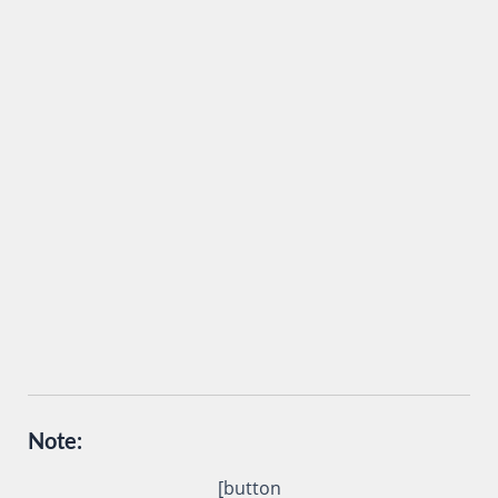
Inviando i miei dati attraverso questo form accetto che
vengano trattati secondo la
Privacy Policy
del sito al solo
scopo di ottenere informazioni sul corso in oggetto.
Note:
[button