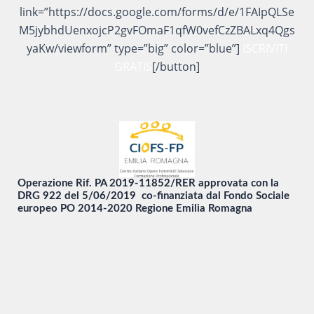
link=”https://docs.google.com/forms/d/e/1FAIpQLSe
M5jybhdUenxojcP2gvFOmaF1qfW0vefCzZBALxq4Qgs
yaKw/viewform” type=”big” color=”blue”]
ISCRIVITI
GRATIS
[/button]
Operazione Rif. PA 2019-11852/RER approvata con la
DRG 922 del 5/06/2019 co-finanziata dal Fondo Sociale
europeo PO 2014-2020 Regione Emilia Romagna