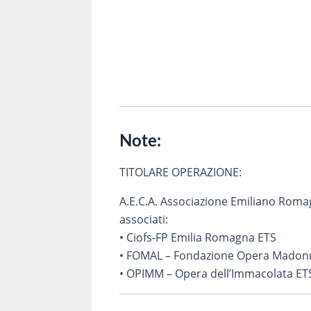
Inviando i miei dati attraverso questo 
corso in oggetto.
Note:
TITOLARE OPERAZIONE:
A.E.C.A. Associazione Emiliano Romag
associati:
• Ciofs-FP Emilia Romagna ETS
• FOMAL – Fondazione Opera Madon
• OPIMM – Opera dell’Immacolata ET