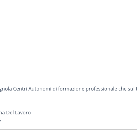
form accetto che vengano trattati secondo la
Privacy Policy
del sito 
nola Centri Autonomi di formazione professionale che sul te
na Del Lavoro
S