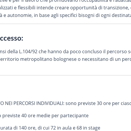
ive e per il lavoro che promuovano l’occupabilità e l’adattabi
izzati e flessibili intende creare opportunità di transizione, 
e autonomie, in base agli specifici bisogni di ogni destinat
accesso:
 sensi della L.104/92 che hanno da poco concluso il percorso 
el territorio metropolitano bolognese o necessitano di un per
I PERCORSI INDIVIDUALI: sono previste 30 ore per ciasc
previste 40 ore medie per partecipante
a di 140 ore, di cui 72 in aula e 68 in stage