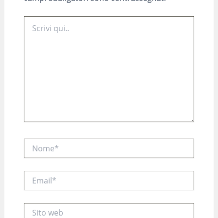
Scrivi
qui..
Nome*
Email*
Sito
web