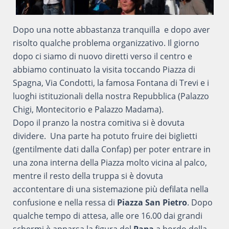
Dopo una notte abbastanza tranquilla e dopo aver
risolto qualche problema organizzativo. Il giorno
dopo ci siamo di nuovo diretti verso il centro e
abbiamo continuato la visita toccando Piazza di
Spagna, Via Condotti, la famosa Fontana di Trevi e i
luoghi istituzionali della nostra Repubblica (Palazzo
Chigi, Montecitorio e Palazzo Madama).
Dopo il pranzo la nostra comitiva si è dovuta
dividere. Una parte ha potuto fruire dei biglietti
(gentilmente dati dalla Confap) per poter entrare in
una zona interna della Piazza molto vicina al palco,
mentre il resto della truppa si è dovuta
accontentare di una sistemazione più defilata nella
confusione e nella ressa di
Piazza San Pietro
. Dopo
qualche tempo di attesa, alle ore 16.00 dai grandi
schermi è apparsa la figura del
Papa
a bordo della