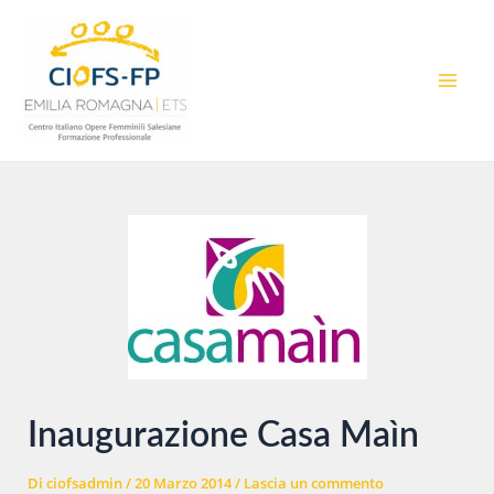
Vai
al
contenuto
MAI
MEN
Inaugurazione Casa Maìn
Di
ciofsadmin
/
20 Marzo 2014
/
Lascia un commento