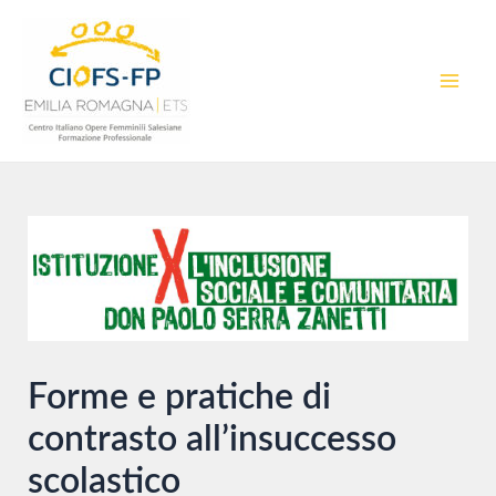
Vai
al
contenuto
MAI
MEN
Forme e pratiche di
contrasto all’insuccesso
scolastico