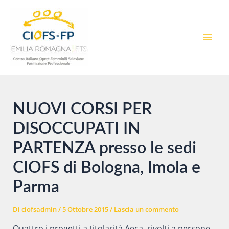
Vai
al
contenuto
MAI
MEN
NUOVI CORSI PER
DISOCCUPATI IN
PARTENZA presso le sedi
CIOFS di Bologna, Imola e
Parma
Di
ciofsadmin
/
5 Ottobre 2015
/
Lascia un commento
Quattro i progetti a titolarità Aeca, rivolti a persone