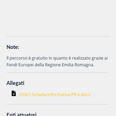
vengano trattati secondo la
Privacy Policy
del sito al solo
scopo di ottenere informazioni sul corso in oggetto.
Note:
Il percorso è gratuito in quanto è realizzato grazie ai
Fondi Europei della Regione Emilia Romagna.
Allegati
23367-Scheda-Informativa-PR-6.docx
Enti attuatori