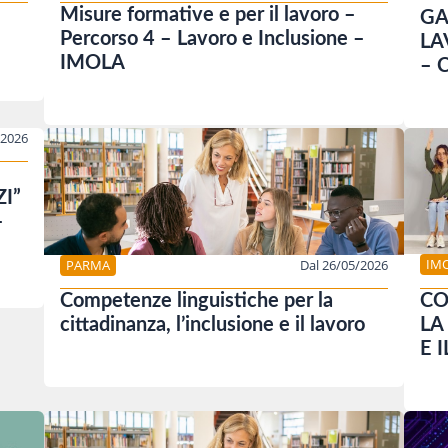
Misure formative e per il lavoro –
GA
Percorso 4 – Lavoro e Inclusione –
LA
IMOLA
– 
/2026
I”
–
IM
PARMA
Dal 26/05/2026
CO
Competenze linguistiche per la
LA
cittadinanza, l’inclusione e il lavoro
E 