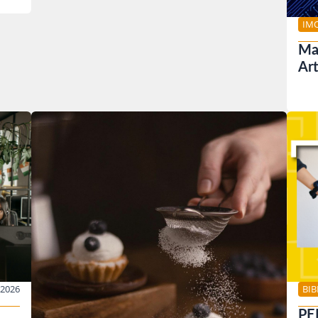
IM
Mar
Art
BI
/2026
PE