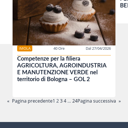
BE
IMOLA
40 Ore
Dal 27/04/2026
Competenze per la filiera
AGRICOLTURA, AGROINDUSTRIA
E MANUTENZIONE VERDE nel
territorio di Bologna – GOL 2
«
Pagina precedente
1
2
3
4
…
24
Pagina successiva
»