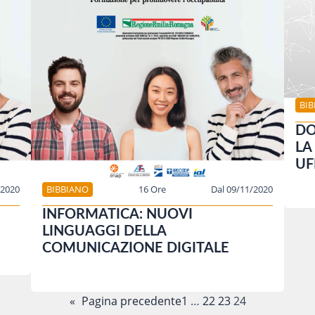
BI
DO
LA
UF
/2020
BIBBIANO
16 Ore
Dal 09/11/2020
INFORMATICA: NUOVI
LINGUAGGI DELLA
COMUNICAZIONE DIGITALE
«
Pagina precedente
1
…
22
23
24