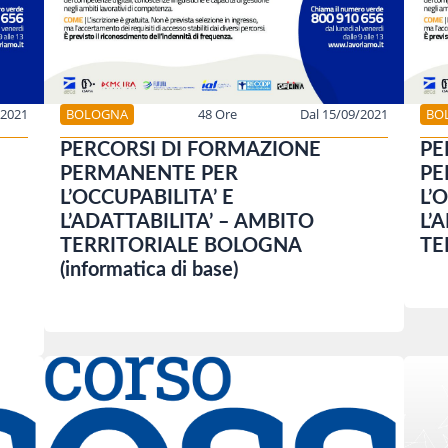
/2021
BOLOGNA
48 Ore
Dal 15/09/2021
BO
PERCORSI DI FORMAZIONE
PE
PERMANENTE PER
PE
L’OCCUPABILITA’ E
L’
L’ADATTABILITA’ – AMBITO
L’
TERRITORIALE BOLOGNA
TE
(informatica di base)