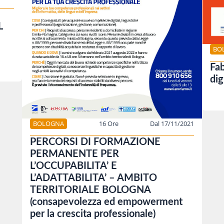
L
BO
Fab
dig
BOLOGNA
16 Ore
Dal 17/11/2021
PERCORSI DI FORMAZIONE
PERMANENTE PER
L’OCCUPABILITA’ E
L’ADATTABILITA’ – AMBITO
TERRITORIALE BOLOGNA
(consapevolezza ed empowerment
per la crescita professionale)