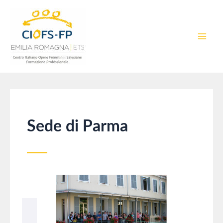
Vai
al
contenuto
MAI
MEN
Sede di Parma