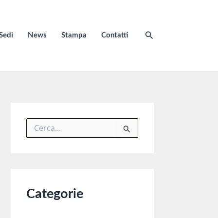
Cerca
Sedi
News
Stampa
Contatti
C
e
r
c
a
:
Categorie