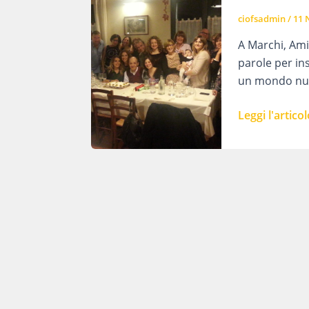
ciofsadmin
/
11 
A Marchi, Ami
parole per in
un mondo nuo
In
Leggi l'articol
pensione
non
c’è
mai
abbastanza
tempo
per
fare
tutto
il