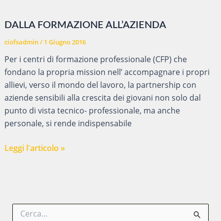
CIVILE
2016-
DALLA FORMAZIONE ALL’AZIENDA
2017
ciofsadmin
/
1 Giugno 2016
Per i centri di formazione professionale (CFP) che
fondano la propria mission nell’ accompagnare i propri
allievi, verso il mondo del lavoro, la partnership con
aziende sensibili alla crescita dei giovani non solo dal
punto di vista tecnico- professionale, ma anche
personale, si rende indispensabile
DALLA
Leggi l'articolo »
FORMAZIONE
ALL’AZIENDA
C
e