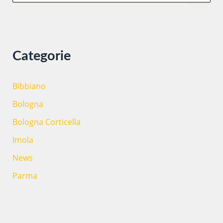
r
c
a
:
Categorie
Bibbiano
Bologna
Bologna Corticella
Imola
News
Parma