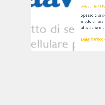
ciofsadmin
/
2 F
Spesso ci si d
modo di fare d
attiva che man
Il
Leggi l'articol
CIOFS-
FP
BOLOGNA
PARTECIPA
A
GUARDAAVA
E
NON
SOLO…