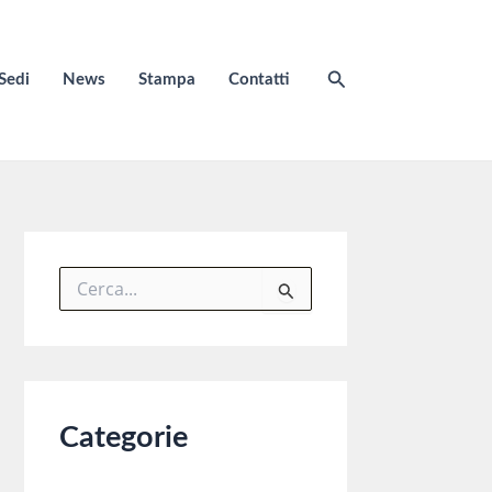
Cerca
Sedi
News
Stampa
Contatti
C
e
r
c
a
:
Categorie