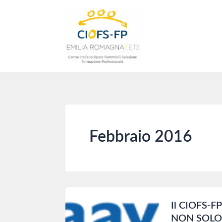
Vai
al
contenuto
Febbraio 2016
Il CIOFS-
NON SOL