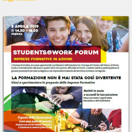
DI
PRIMAVERA
FAI
…
CIOFS
IMOLA
AL
SANTE
ZENNARO