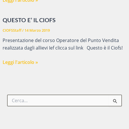
all’Isola
d’Elba
QUESTO E’ IL CIOFS
–
Ciofs
CIOFSStaff
/
14 Marzo 2019
Parma
Presentazione del corso Operatore del Punto Vendita
a.s.
realizzata dagli allievi Ief clicca sul link Questo è il Ciofs!
2018/19
QUESTO
Leggi l'articolo »
E’
IL
CIOFS
C
e
r
c
a
: