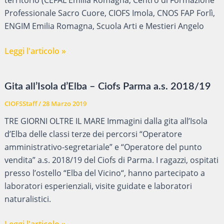
Professionale Sacro Cuore, CIOFS Imola, CNOS FAP Forlì,
ENGIM Emilia Romagna, Scuola Arti e Mestieri Angelo
STUDENTS@WORK:
Leggi l'articolo »
IMPRESE
FORMATIVE
Gita all’Isola d’Elba – Ciofs Parma a.s. 2018/19
IN
AZIONE
CIOFSStaff
/
28 Marzo 2019
TRE GIORNI OLTRE IL MARE Immagini dalla gita all’Isola
d’Elba delle classi terze dei percorsi “Operatore
amministrativo-segretariale” e “Operatore del punto
vendita” a.s. 2018/19 del Ciofs di Parma. I ragazzi, ospitati
presso l’ostello “Elba del Vicino“, hanno partecipato a
laboratori esperienziali, visite guidate e laboratori
naturalistici.
Gita
Leggi l'articolo »