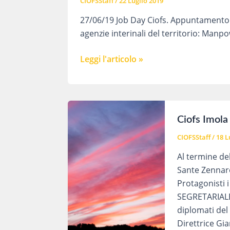
CIOFSStaff
/
22 Luglio 2019
27/06/19 Job Day Ciofs. Appuntamento pe
agenzie interinali del territorio: Man
JOB
Leggi l'articolo »
DAY
CIOFS
PARMA
27/06/2019
Ciofs Imola 
CIOFSStaff
/
18 L
Al termine de
Sante Zennar
Protagonisti i
SEGRETARIALE,
diplomati del
Direttrice Gi