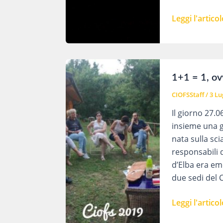
Ciofs
Leggi l'articol
Imola
in
festa
per
1+1 = 1, ov
la
CIOFSStaff
/
3 Lu
consegna
di
Il giorno 27.
qualifiche
insieme una g
e
nata sulla sci
diplomi
responsabili d
d’Elba era eme
due sedi del C
1+1
Leggi l'articol
=