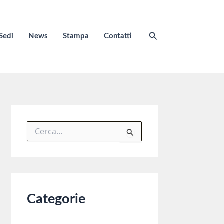
Cerca
Sedi
News
Stampa
Contatti
C
e
r
c
a
:
Categorie